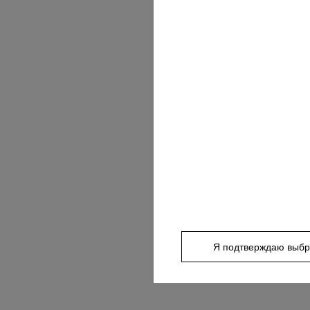
Добре дошл
Я подтверждаю выб
пол