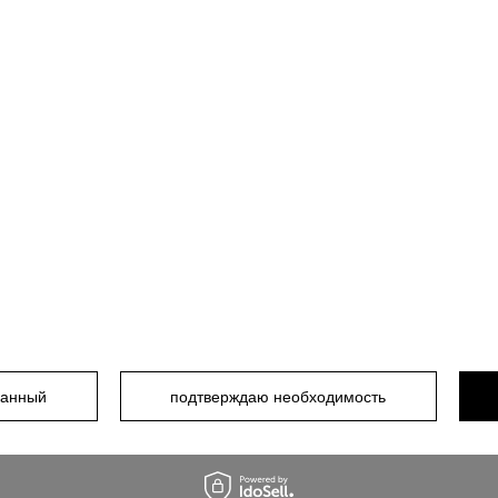
и на уебсайта https://m
ранный
подтверждаю необходимость
итике конфиденциальн