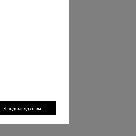
intishop.pl
Я подтверждаю все
ости